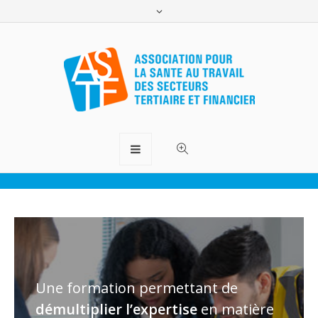
Ergo-Scout
ASTF.lu
>
Formations
>
Ergo-Scout
Une formation permettant de
démultiplier l’expertise
en matière