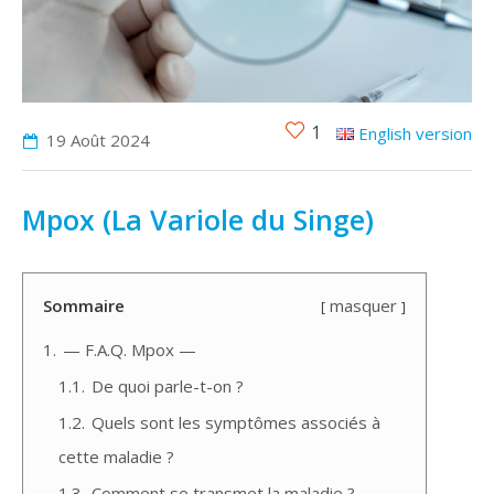
1
English version
19 Août
2024
Mpox (La Variole du Singe)
Sommaire
masquer
1.
— F.A.Q. Mpox —
1.1.
De quoi parle-t-on ?
1.2.
Quels sont les symptômes associés à
cette maladie ?
1.3.
Comment se transmet la maladie ?