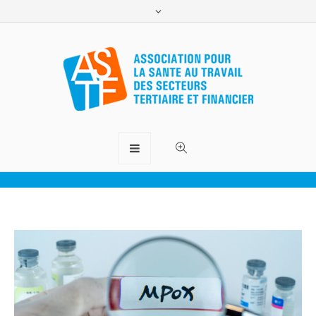
Mpox (La Variole du Singe)
ASTF.lu
>
Santé
>
Mpox (La Variole du Singe)