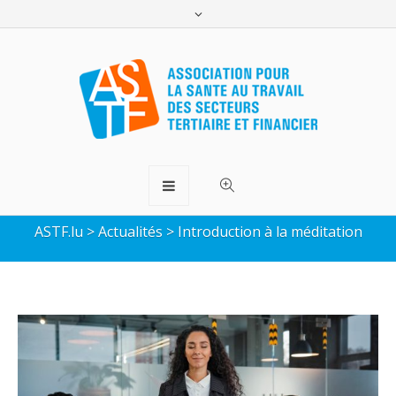
Introduction à la
méditation
ASTF.lu
>
Actualités
>
Introduction à la méditation