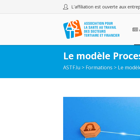
L'affiliation est ouverte aux entr
Le modèle Proc
ASTF.lu
>
Formations
>
Le modèl