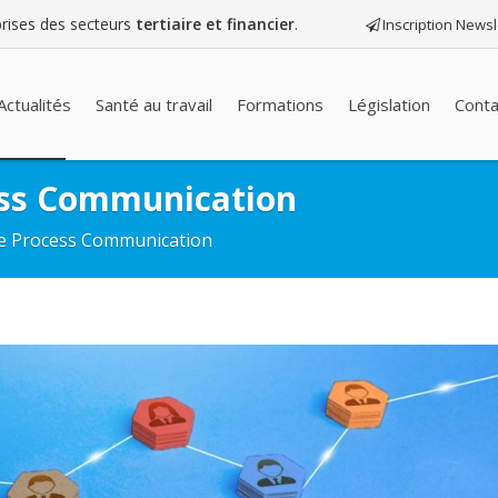
eprises des secteurs
tertiaire et financier
.
Inscription Newsl
Actualités
Santé au travail
Formations
Législation
Conta
ess Communication
e Process Communication