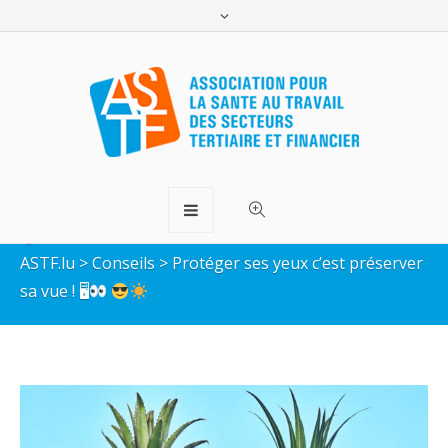
Protéger ses yeux c’est
préserver sa vue ! 🖥
ASTF.lu
>
Conseils
>
Protéger ses yeux c’est préserver
sa vue ! 🖥