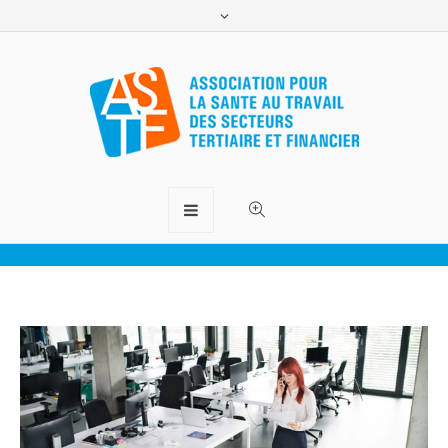
Gérer le stress estival
ASTF.lu
>
Conseils
>
Gérer le stress estival