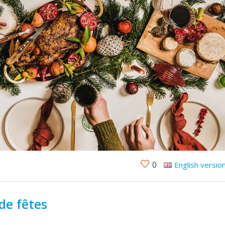
0
English versio
de fêtes