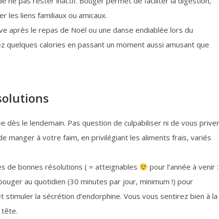
 ne pas rester inactif. Bouger permet de faciliter la digestion,
r les liens familiaux ou amicaux.
e après le repas de Noël ou une danse endiablée lors du
rez quelques calories en passant un moment aussi amusant que
solutions
e dès le lendemain. Pas question de culpabiliser ni de vous prive
e manger à votre faim, en privilégiant les aliments frais, variés
tes de bonnes résolutions ( = atteignables
pour l’année à venir :
 bouger au quotidien (30 minutes par jour, minimum !) pour
 stimuler la sécrétion d’endorphine. Vous vous sentirez bien à la
 tête.