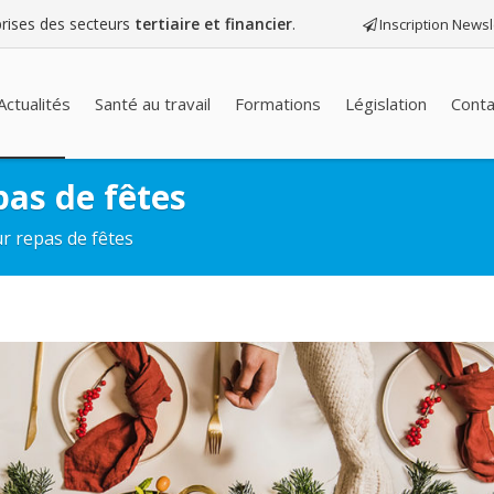
eprises des secteurs
tertiaire et financier
.
Inscription Newsl
Actualités
Santé au travail
Formations
Législation
Conta
pas de fêtes
r repas de fêtes